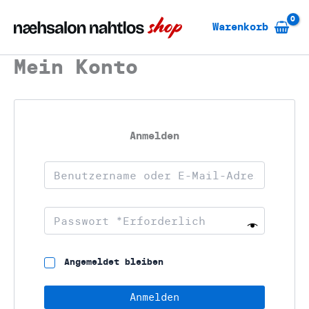
Zum
Inhalt
Warenkorb
springen
Mein Konto
Anmelden
Angemeldet bleiben
Anmelden